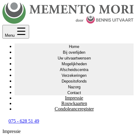
Menu
Home
Bij overlijden
Uw uitvaartwensen
Mogelijkheden
Afscheidscentra
Verzekeringen
Depositofonds
Nazorg
Contact
Impressie
Rouwkaarten
Condoleanceregister
075 - 628 51 49
Impressie